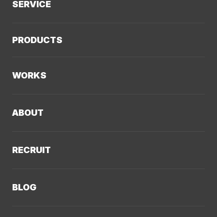
SERVICE
サービスTOP
PRODUCTS
AIソリューション
Kaiwable（AIチャットボット）
Web制作
WORKS
LLMO／AIO／GEO診断
Web戦略・設計
制作実績TOP
デザイン・ブランディング
ABOUT
コーポレートサイト
Webサイト改善
クーシーについてTOP
採用サイト
システム開発・DX支援
RECRUIT
会社概要
ECサイト
集客・マーケティング
採用情報TOP
私たちが大切にしていくこと
プロモーションサイト
Webサイト制作に関するご質問
BLOG
AI新規事業部
お知らせ
サービスサイト
クーシーのサービスに関するよくあるご質問
クーシーブログTOP
ディレクション部