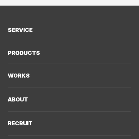
SERVICE
サービスTOP
PRODUCTS
AIソリューション
Kaiwable（AIチャットボット）
Web制作
WORKS
LLMO／AIO／GEO診断
Web戦略・設計
制作実績TOP
デザイン・ブランディング
ABOUT
コーポレートサイト
Webサイト改善
クーシーについてTOP
採用サイト
システム開発・DX支援
RECRUIT
会社概要
ECサイト
集客・マーケティング
採用情報TOP