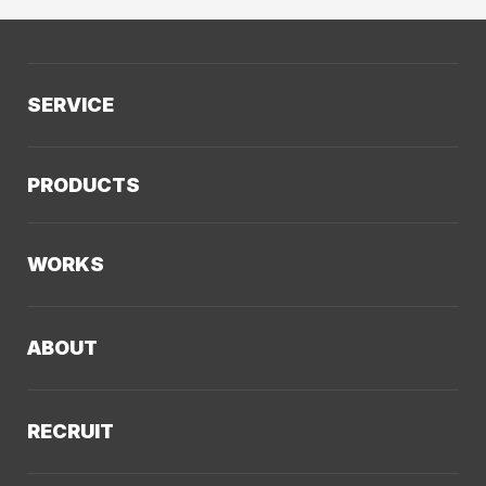
SERVICE
サービスTOP
PRODUCTS
AIソリューション
Kaiwable（AIチャットボット）
Web制作
WORKS
LLMO／AIO／GEO診断
Web戦略・設計
制作実績TOP
デザイン・ブランディング
ABOUT
コーポレートサイト
Webサイト改善
クーシーについてTOP
採用サイト
システム開発・DX支援
RECRUIT
会社概要
ECサイト
集客・マーケティング
採用情報TOP