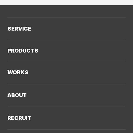
SERVICE
サービスTOP
PRODUCTS
AIソリューション
Kaiwable（AIチャットボット）
Web制作
WORKS
LLMO／AIO／GEO診断
Web戦略・設計
制作実績TOP
デザイン・ブランディング
ABOUT
コーポレートサイト
Webサイト改善
クーシーについてTOP
採用サイト
システム開発・DX支援
RECRUIT
会社概要
ECサイト
集客・マーケティング
採用情報TOP