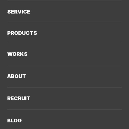
SERVICE
サービスTOP
PRODUCTS
AIソリューション
Kaiwable（AIチャットボット）
Web制作
WORKS
LLMO／AIO／GEO診断
Web戦略・設計
制作実績TOP
デザイン・ブランディング
ABOUT
コーポレートサイト
Webサイト改善
クーシーについてTOP
採用サイト
システム開発・DX支援
RECRUIT
会社概要
ECサイト
集客・マーケティング
採用情報TOP
私たちが大切にしていくこと
プロモーションサイト
Webサイト制作に関するご質問
BLOG
AI新規事業部
お知らせ
サービスサイト