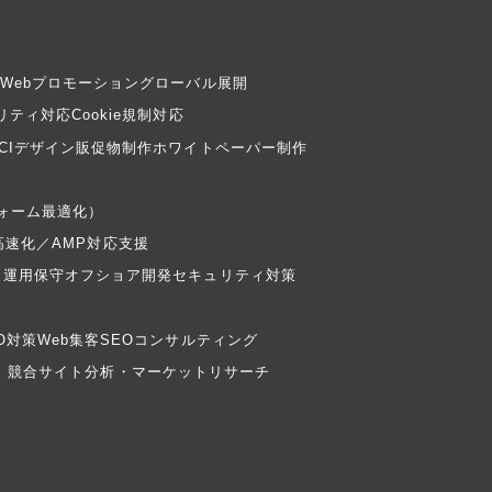
Webプロモーション
グローバル展開
リティ対応
Cookie規制対応
CIデザイン
販促物制作
ホワイトペーパー制作
フォーム最適化）
高速化／AMP対応支援
・運用保守
オフショア開発
セキュリティ対策
EO対策
Web集客
SEOコンサルティング
）
競合サイト分析・マーケットリサーチ