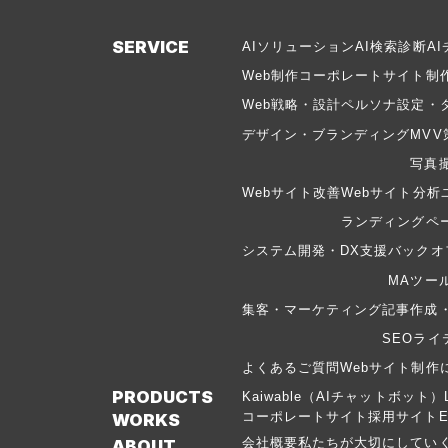
SERVICE
AIソリューション
AI検索診断
A
Web制作
コーポレートサイト制
Web戦略・設計
ペルソナ設定・
デザイン・ブランディング
MVV
写真
Webサイト改善
Webサイト分析
ランディングペー
システム開発・DX支援
バックオ
MAツー
集客・マーケティング
記事作成
SEOライ
よくあるご質問
Webサイト制作
PRODUCTS
Kaiwable（AIチャットボット）
コーポレートサイト
採用サイト
WORKS
会社概要
私たちが大切にしてい
ABOUT