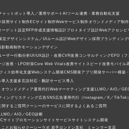
Iチャットボット導入／運用サポート
AIツール連携・業務自動化支援
作
採用サイト制作
ECサイト制作
Webサービス制作
オウンドメディア制作
ターゲット設定
RFP作成支援
情報設計
プロトタイプ設計
Webアクセシビ
策定
デザインシステム／UIルール設計
Webデザイン
採用ブランディング
撮影
動画制作
モーションデザイン
ユーザー行動分析
UI/UX設計・改善
CVR改善コンサルティング
EFO（
ジ改善・LPO対策
Core Web Vitals改善
サイトスピード改善
モバイル
フィス効率化支援
Webシステム開発
CMS開発
アプリ開発
サーバー構築
ル導入支援
多言語対応・翻訳サービス導入
・オウンドメディア運用代行
Webマーケティング支援
LLMO／AIO／G
ティング
リスティング広告
SNS広告運用代行（Instagram／X／TikTok
に関するご質問
クーシーのサービスに関するよくあるご質問
LLMO／AIO／GEO診断
ECサイト
プロモーションサイト
サービスサイト
システム開発
くこと
お知らせ
クーシーラボ 岩手
ロンドン支社
ミャンマー支店