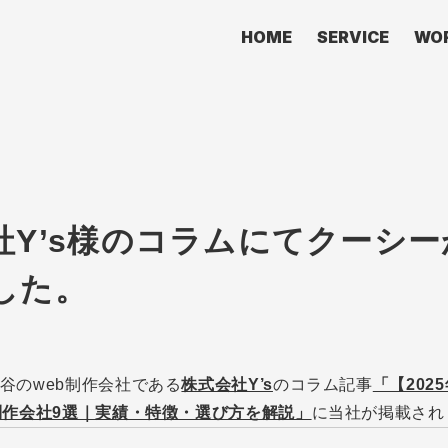
HOME
SERVICE
WO
社Y’s様のコラムにてクーシ
した。
谷のweb制作会社である
株式会社Y’s
のコラム記事
「【202
制作会社9選｜実績・特徴・選び方を解説」
に当社が掲載され