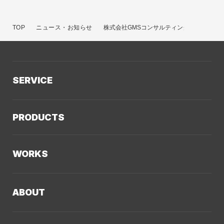
TOP
ニュース・お知らせ
株式会社GMSコンサルティング様のコラム
SERVICE
サービスTOP
PRODUCTS
AIソリューション
Kaiwable（AIチャットボット）
Web制作
WORKS
LLMO／AIO／GEO診断
Web戦略・設計
制作実績TOP
デザイン・ブランディング
ABOUT
コーポレートサイト
Webサイト改善
クーシーについてTOP
採用サイト