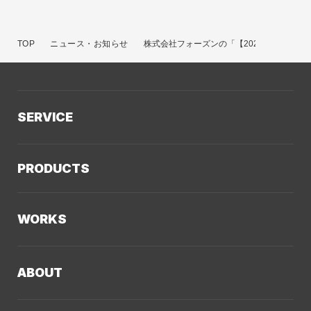
TOP
ニュース・お知らせ
株式会社フォーズンの「【2024年版】集客
SERVICE
サービスTOP
PRODUCTS
AIソリューション
Kaiwable（AIチャットボット）
Web制作
WORKS
LLMO／AIO／GEO診断
Web戦略・設計
制作実績TOP
デザイン・ブランディング
ABOUT
コーポレートサイト
Webサイト改善
クーシーについてTOP