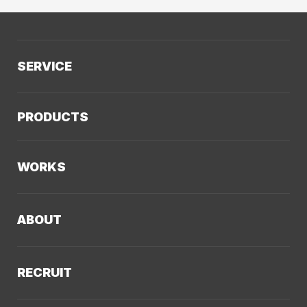
SERVICE
サービスTOP
PRODUCTS
AIソリューション
Kaiwable（AIチャットボット）
Web制作
WORKS
LLMO／AIO／GEO診断
Web戦略・設計
制作実績TOP
デザイン・ブランディング
ABOUT
コーポレートサイト
Webサイト改善
クーシーについてTOP
採用サイト
システム開発・DX支援
RECRUIT
会社概要
ECサイト
集客・マーケティング
採用情報TOP