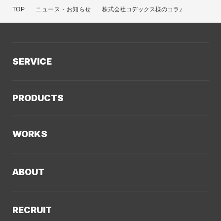
TOP
ニュース・お知らせ
株式会社コデックス様のコラムにてクーシー
SERVICE
サービスTOP
PRODUCTS
AIソリューション
Kaiwable（AIチャットボット）
Web制作
WORKS
LLMO／AIO／GEO診断
Web戦略・設計
制作実績TOP
デザイン・ブランディング
ABOUT
コーポレートサイト
Webサイト改善
クーシーについてTOP
採用サイト
システム開発・DX支援
RECRUIT
会社概要