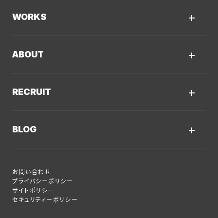
Kaiwable（AIチャットボット）
Web制作
WORKS
LLMO／AIO／GEO診断
Web戦略・設計
制作実績TOP
デザイン・ブランディング
ABOUT
コーポレートサイト
Webサイト改善
クーシーについてTOP
採用サイト
システム開発・DX支援
RECRUIT
会社概要
ECサイト
集客・マーケティング
採用情報TOP
私たちが大切にしていくこと
プロモーションサイト
Webサイト制作に関するご質問
BLOG
AI新規事業部
お知らせ
サービスサイト
クーシーのサービスに関するよくあるご質問
クーシーブログTOP
ディレクション部
クーシーラボ 岩手
システム開発
お問い合わせ
目的別
デザイン部
ロンドン支社
プライバシーポリシー
サイトポリシー
Web制作ハウツー
システム開発部
ミャンマー支店
セキュリティーポリシー
システム開発
アカウント・プランニング部