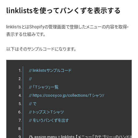
linklistsを使ってパンくずを表示する
linklistsとはShopifyの管理画面で登録したメニューの内容を取得・
表示する仕組みです。
以下はそのサンプルコードになります。
// linklistsサンプルコード
// 
// 「Tシャツ」一覧
// https://coosy.co.jp/collections/Tシャツ/
// で
// トップス＞Tシャツ
// をいうパンくずを出す
{%
 assign menu 
=
 linklists
.【メニュー「カテゴリー」のハンドル】