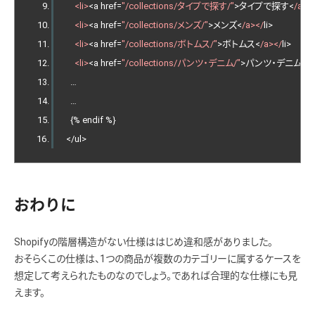
<li>
<
a href
=
"/collections/タイプで探す/"
>タイプで探す<
/a><
<li>
<
a href
=
"/collections/メンズ/"
>メンズ<
/a></
li
>
<li>
<
a href
=
"/collections/ボトムス/"
>ボトムス<
/a></
li
>
<li>
<
a href
=
"/collections/パンツ・デニム/"
>パンツ・デニム<
/
…
…
{%
 endif 
%}
</
ul
>
おわりに
Shopifyの階層構造がない仕様ははじめ違和感がありました。
おそらくこの仕様は、1つの商品が複数のカテゴリーに属するケースを
想定して考えられたものなのでしょう。であれば合理的な仕様にも見
えます。