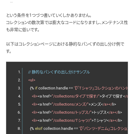
…
という条件を1つづつ書いていくしかありません。
コレクションの数次第では膨大なコードになりますし、メンテナンス性
も非常に低いです。
以下はコレクションページにおける静的なパンくずの出し分け例で
す。
// 静的なパンくずの出し分けサンプル
<ul>
{%
if
 collection
.
handle 
==
'【「Tシャツ」コレクションのハンドル】
<li>
<
a href
=
"/collections/タイプで探す/"
>タイプで探す<
/a><
<li>
<
a href
=
"/collections/メンズ/"
>メンズ<
/a></
li
>
<li>
<
a href
=
"/collections/トップス/"
>トップス<
/a></
li
>
<li>
<
a href
=
"/collections/Tシャツ/"
>
T
シャツ<
/a></
li
>
{%
elsif
 collection
.
handle 
==
'【「パンツ・デニム」コレクションの