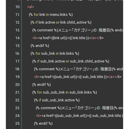
<ul>
{%
for
 link 
in
 menu
.
links 
%}
{%
if
 link
.
active 
or
 link
.
child_active 
%}
{%
 comment 
%}メニュー「カテゴリー」の
1
階層目{%
 endcom
<li>
<
a href
={{
link
.
url
}}>{{
 link
.
title 
}}<
/a></
li
>
{%
 endif 
%}
{%
for
 sub_link 
in
 link
.
links 
%}
{%
if
 sub_link
.
active 
or
 sub_link
.
child_active 
%}
{%
 comment 
%}メニュー「カテゴリー」の
2
階層目{%
 endco
<li>
<
a href
={{
sub_link
.
url
}}>{{
 sub_link
.
title 
}}<
/a></
li
>
{%
 endif 
%}
{%
for
 sub_sub_link 
in
 sub_link
.
links 
%}
{%
if
 sub_sub_link
.
active 
%}
{%
 comment 
%}メニュー「カテゴリー」の
3
階層目{%
 endc
<li>
<
a href
={{
sub_sub_link
.
url
}}>{{
 sub_sub_link
.
title 
}}<
/
{%
 endif 
%}