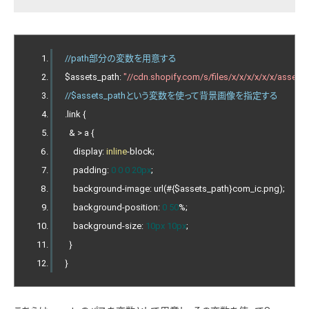
//path部分の変数を用意する
$assets_path
:
"//cdn.shopify.com/s/files/x/x/x/x/x/x/assets/
//$assets_pathという変数を使って背景画像を指定する
.
link 
{
&
>
 a 
{
    display
:
inline
-
block
;
    padding
:
0
0
0
20px
;
    background
-
image
:
 url
(#{
$assets_path
}
com_ic
.
png
);
    background
-
position
:
0
50
%;
    background
-
size
:
10px
10px
;
}
}