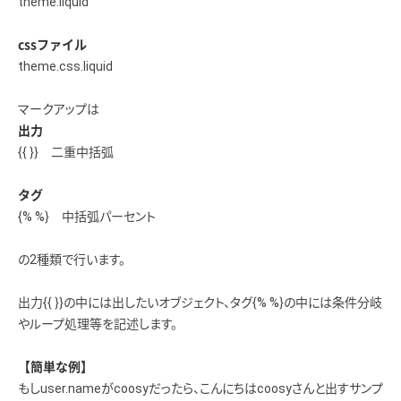
theme.liquid
cssファイル
theme.css.liquid
マークアップは
出力
{{ }} 二重中括弧
タグ
{% %} 中括弧パーセント
の2種類で行います。
出力{{ }}の中には出したいオブジェクト、タグ{% %}の中には条件分岐
やループ処理等を記述します。
【簡単な例】
もしuser.nameがcoosyだったら、こんにちはcoosyさんと出すサンプ