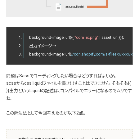
background
-
image
:
 url
({{
"com_ic.png"
|
 asset_url 
}});
出力イメージ→
background
-
image
:
 url
(
//cdn.shopify.com/s/files/x/xxxx/xxx
問題はSassでコーディングしたい場合はどうすればよいか。
scssからcss.liquidファイルを書き出すことはできません。そもそも{{
}}出力というLiquidの記述は、コンパイルでエラーになるのでムリです
ね。
この解決法として今回考えたのが以下2点。