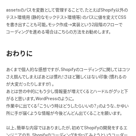
assetsのパスを変数として管理することで、たとえばShopify以外の
テスト環境用（静的なモックテスト環境等）のパスに値を変えてCSS
を書き出すことも可能。モック作成→実装という2段階のフローで
コーディングを進める場合はこちらの方法をお勧めします。
おわりに
あくまで個人的な感想ですが、Shopifyのコーディングに関してはコツ
さえ掴んでしまえばあとは慣れ！さほど難しくはない印象（慣れるの
が大変だったりしますが）。
あとは世の中的にもう少し情報量が増えてくるとハードルがグッと下
がると思います。WordPressのように。
作業中に出てくる「こういう時はどうしたらいいの？」のような、かゆい
所に手が届くような情報が今後どんどん出てくることを願います。
以上、簡単な内容ではありましたが、初めてShopifyの開発をするエ
ンジニアの方、Shopifyのコーディングをやってみようというコーダー