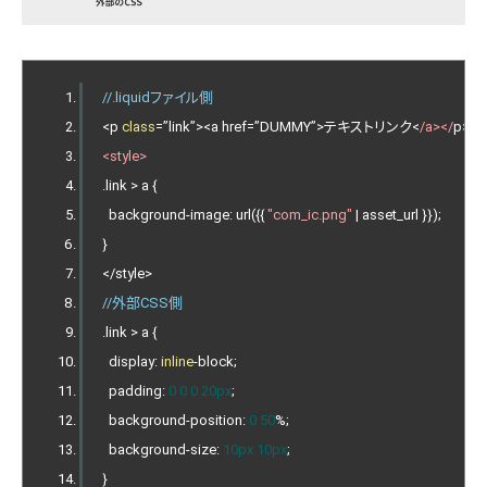
//.liquidファイル側
<
p 
class
=”
link
”><
a href
=”
DUMMY
”>テキストリンク<
/a></
p
>
<style>
.
link 
>
 a 
{
  background
-
image
:
 url
({{
"com_ic.png"
|
 asset_url 
}});
}
</
style
>
//外部CSS側
.
link 
>
 a 
{
  display
:
inline
-
block
;
  padding
:
0
0
0
20px
;
  background
-
position
:
0
50
%;
  background
-
size
:
10px
10px
;
}