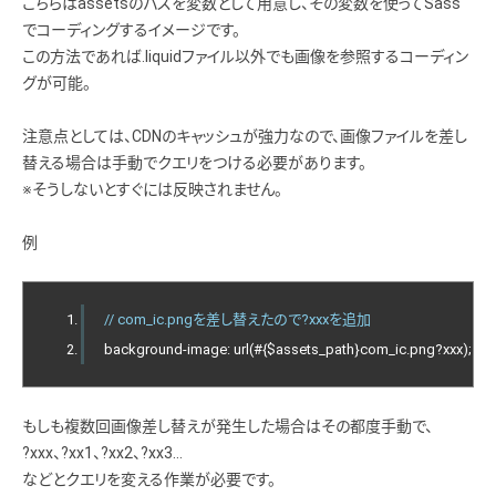
こちらはassetsのパスを変数として用意し、その変数を使ってSass
でコーディングするイメージです。
この方法であれば.liquidファイル以外でも画像を参照するコーディン
グが可能。
注意点としては、CDNのキャッシュが強力なので、画像ファイルを差し
替える場合は手動でクエリをつける必要があります。
※そうしないとすぐには反映されません。
例
// com_ic.pngを差し替えたので?xxxを追加
background
-
image
:
 url
(#{
$assets_path
}
com_ic
.
png
?
xxx
);
もしも複数回画像差し替えが発生した場合はその都度手動で、
?xxx、?xx1、?xx2、?xx3…
などとクエリを変える作業が必要です。