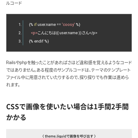
ルコード
{%
if
 user
.
name 
==
'coosy'
%}
<p>
こんにちは{{
 user
.
name 
}}さん</
p
>
{%
 endif 
%}
Railsやphpを触ったことがあればさほど違和感を覚えるようなコード
ではありません。ある程度のサンプルコードは、テーマのテンプレート
ファイル中に用意されていたりするので、探り探りでも作業は進めら
れます。
CSSで画像を使いたい場合は1手間2手間
かかる