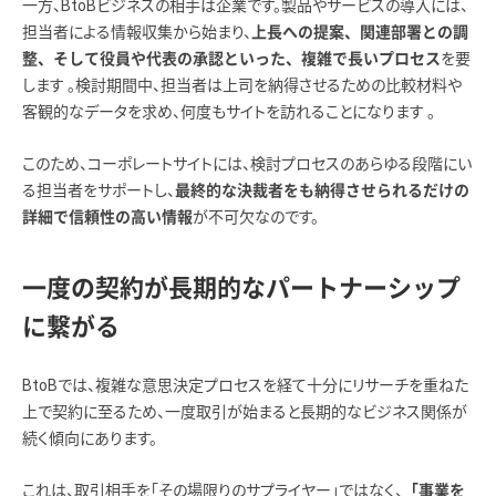
一方、BtoBビジネスの相手は企業です。製品やサービスの導入には、
担当者による情報収集から始まり、
上長への提案、関連部署との調
を要
整、そして役員や代表の承認といった、複雑で長いプロセス
します 。検討期間中、担当者は上司を納得させるための比較材料や
客観的なデータを求め、何度もサイトを訪れることになります 。
このため、コーポレートサイトには、検討プロセスのあらゆる段階にい
る担当者をサポートし、
最終的な決裁者をも納得させられるだけの
が不可欠なのです。
詳細で信頼性の高い情報
一度の契約が長期的なパートナーシップ
に繋がる
BtoBでは、複雑な意思決定プロセスを経て十分にリサーチを重ねた
上で契約に至るため、一度取引が始まると長期的なビジネス関係が
続く傾向にあります。
これは、取引相手を「その場限りのサプライヤー」ではなく、
「事業を