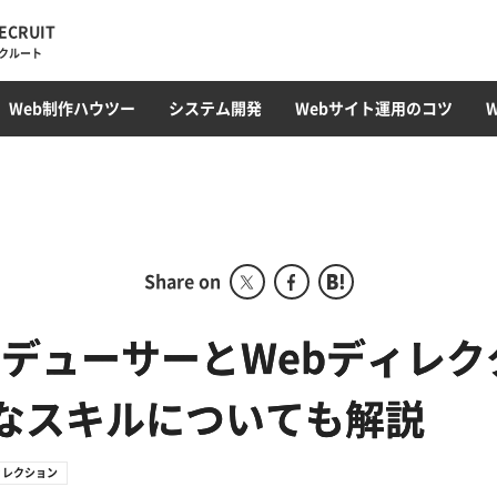
ECRUIT
クルート
・トレンド
ィレクション
ラミング
オウンドメディア
Web最新トレンド
サイト運用・管理・保守
EC構築
コンテンツ制作・SEOライティング
フロントエンド(HTML/CSS)
採用サイト
CMS開発・構築
カルチャー
プロモーション
コンテンツ運用
サーバ構築
撮影・動画編集
ガジェット
アクセス解析
Webサ
データベ
Web制作ハウツー
システム開発
Webサイト運用のコツ
ディレクション部
こ
デザイン部
システム開発部
アカウントプランニング部
Share on
Webマーケティング事業
部
ロデューサーとWebディレ
コーポレート部
必要なスキルについても解説
オフショア事業
ィレクション
グローバル事業部