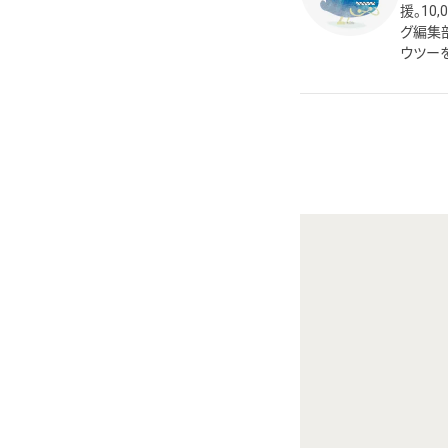
援。10
グ編集
ウツー