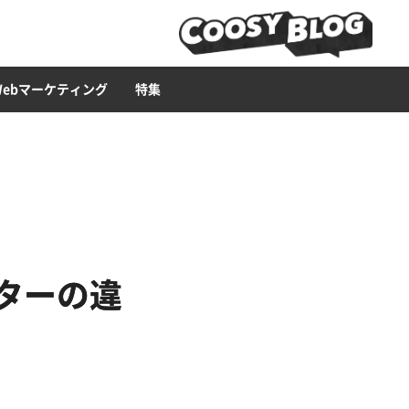
ービス
ース構築
ライティング
Web広告
LP
セキュリティー
ブランディング・CI
CMS
Web集客ハウツー
Web制作ツール
イラスト
Webマーケティング
特集
クターの違