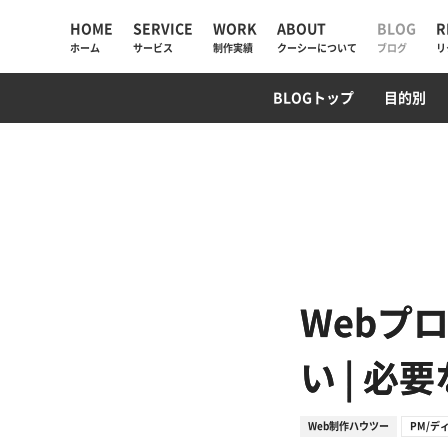
HOME
SERVICE
WORK
ABOUT
BLOG
R
ホーム
サービス
制作実績
クーシーについて
ブログ
リ
UIUX・サイト設計
コーポレートサイト
AI検索・LLMO対策
WebデザインTips
AIチャットボット
ECサイト
SEO対策
PM/デ
プログ
BLOGトップ
目的別
AIソリューション
コーポレートサイト
会社情報
Web制作
採用サイト
私たちが大切にしていく
と
Web戦略・設計
ECサイト
お知らせ
デザイン・ブランディング
プロモーション
クーシーラボ岩手
Webサイト改善
サービスサイト・SaaS
ロンドン支社
Webプ
システム開発・DX支援
システム開発
ミャンマー支店
い | 
集客・マーケティング
Web制作ハウツー
PM/デ