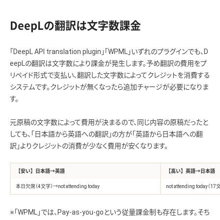
DeepLの翻訳は文字数課金
「DeepL API translation plugin」「WPML」いずれのプラグインでも、D
eepLの翻訳は文字数により課金が発生します。予め翻訳の費用をプ
リペイド形式で支払い、翻訳した文字数によってクレジットを消費する
システムです。クレジットが無くなったら追加チャージが必要になりま
す。
元原稿の文字数によって費用が決まるので、同じ内容の原稿だったと
しても、「日本語から英語への翻訳」の方が「英語から日本語への翻
訳」よりクレジットの消費が少なく費用が安くなります。
【安い】日本語→英語
【高い】英語→日本語
本日欠席（4文字）→not attending today
not attending toda
※「WPML」では、Pay-as-you-goという従量課金制も存在します。そち