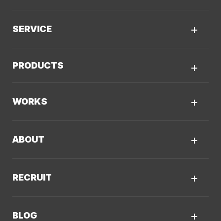
SERVICE
サービスTOP
PRODUCTS
AIソリューション
Kaiwable（AIチャットボット）
Web制作
WORKS
LLMO／AIO／GEO診断
Web戦略・設計
制作実績TOP
デザイン・ブランディング
ABOUT
コーポレートサイト
Webサイト改善
クーシーについてTOP
採用サイト
システム開発・DX支援
RECRUIT
会社概要
ECサイト
集客・マーケティング
採用情報TOP
私たちが大切にしていくこと
プロモーションサイト
Webサイト制作に関するご質問
BLOG