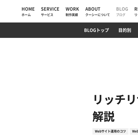
HOME
SERVICE
WORK
ABOUT
BLOG
R
ホーム
サービス
制作実績
クーシーについて
ブログ
リ
UIUX・サイト設計
コーポレートサイト
AI検索・LLMO対策
WebデザインTips
AIチャットボット
ECサイト
SEO対策
PM/デ
プログ
BLOGトップ
目的別
AIソリューション
コーポレートサイト
会社情報
Web制作
採用サイト
私たちが大切にしていく
と
Web戦略・設計
ECサイト
お知らせ
デザイン・ブランディング
プロモーション
クーシーラボ岩手
Webサイト改善
サービスサイト・SaaS
ロンドン支社
リッチリ
システム開発・DX支援
システム開発
ミャンマー支店
解説
集客・マーケティング
Webサイト運用のコツ
We