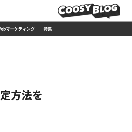
ービス
ース構築
ライティング
Web広告
LP
セキュリティー
ブランディング・CI
CMS
Web集客ハウツー
Web制作ツール
イラスト
Webマーケティング
特集
設定方法を