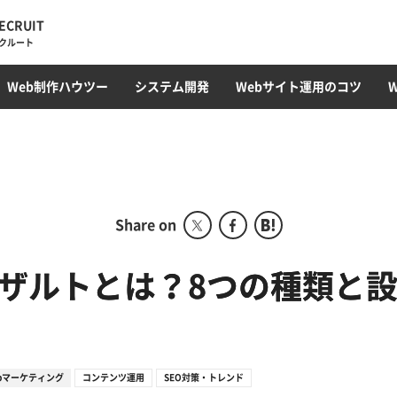
ECRUIT
クルート
・トレンド
ィレクション
ラミング
オウンドメディア
Web最新トレンド
サイト運用・管理・保守
EC構築
コンテンツ制作・SEOライティング
フロントエンド(HTML/CSS)
採用サイト
CMS開発・構築
カルチャー
プロモーション
コンテンツ運用
サーバ構築
撮影・動画編集
ガジェット
アクセス解析
Webサ
データベ
Web制作ハウツー
システム開発
Webサイト運用のコツ
ディレクション部
こ
デザイン部
システム開発部
アカウントプランニング部
Share on
Webマーケティング事業
部
ザルトとは？8つの種類と
コーポレート部
オフショア事業
bマーケティング
コンテンツ運用
SEO対策・トレンド
グローバル事業部