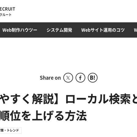
ECRUIT
クルート
・トレンド
ィレクション
ラミング
オウンドメディア
Web最新トレンド
サイト運用・管理・保守
EC構築
コンテンツ制作・SEOライティング
フロントエンド(HTML/CSS)
採用サイト
CMS開発・構築
カルチャー
プロモーション
コンテンツ運用
サーバ構築
撮影・動画編集
ガジェット
アクセス解析
Webサ
データベ
Web制作ハウツー
システム開発
Webサイト運用のコツ
ディレクション部
こ
デザイン部
システム開発部
アカウントプランニング部
Share on
Webマーケティング事業
部
やすく解説】ローカル検索
コーポレート部
順位を上げる方法
オフショア事業
対策・トレンド
グローバル事業部