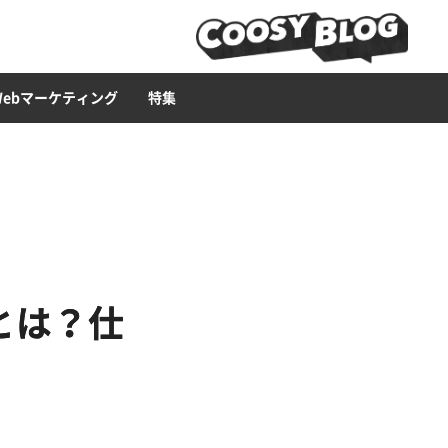
ービス
ース構築
ライティング
Web広告
LP
セキュリティー
ブランディング・CI
CMS
Web集客ハウツー
Web制作ツール
イラスト
Webマーケティング
特集
とは？仕