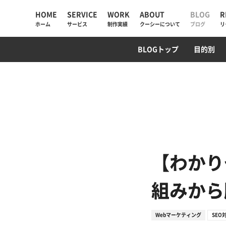
HOME
SERVICE
WORK
ABOUT
BLOG
R
ホーム
サービス
制作実績
クーシーについて
ブログ
リ
UIUX・サイト設計
コーポレートサイト
AI検索・LLMO対策
WebデザインTips
AIチャットボット
ECサイト
SEO対策
PM/デ
プログ
BLOGトップ
目的別
AIソリューション
コーポレートサイト
会社情報
Web制作
採用サイト
私たちが大切にしていく
と
Web戦略・設計
ECサイト
お知らせ
デザイン・ブランディング
プロモーション
クーシーラボ岩手
Webサイト改善
サービスサイト・SaaS
ロンドン支社
【わかり
システム開発・DX支援
システム開発
ミャンマー支店
組みから
集客・マーケティング
Webマーケティング
SEO