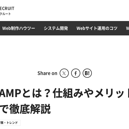
ECRUIT
クルート
・トレンド
ィレクション
ラミング
オウンドメディア
Web最新トレンド
サイト運用・管理・保守
EC構築
コンテンツ制作・SEOライティング
フロントエンド(HTML/CSS)
採用サイト
CMS開発・構築
カルチャー
プロモーション
コンテンツ運用
サーバ構築
撮影・動画編集
ガジェット
アクセス解析
Webサ
データベ
Web制作ハウツー
システム開発
Webサイト運用のコツ
ディレクション部
こ
デザイン部
システム開発部
アカウントプランニング部
Share on
Webマーケティング事業
部
AMPとは？仕組みやメリッ
コーポレート部
で徹底解説
オフショア事業
対策・トレンド
グローバル事業部