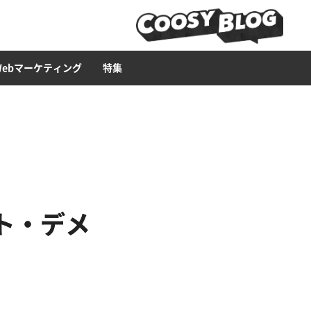
ービス
ース構築
ライティング
Web広告
LP
セキュリティー
ブランディング・CI
CMS
Web集客ハウツー
Web制作ツール
イラスト
Webマーケティング
特集
ト・デメ