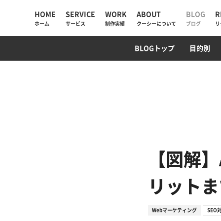
HOME
SERVICE
WORK
ABOUT
BLOG
R
ホーム
サービス
制作実績
クーシーについて
ブログ
リ
UIUX・サイト設計
コーポレートサイト
AI検索・LLMO対策
WebデザインTips
AIチャットボット
ECサイト
SEO対策
PM/デ
プログ
BLOGトップ
目的別
AIソリューション
コーポレートサイト
会社情報
Web制作
採用サイト
私たちが大切にしていく
と
Web戦略・設計
ECサイト
お知らせ
デザイン・ブランディング
プロモーション
クーシーラボ岩手
Webサイト改善
サービスサイト・SaaS
ロンドン支社
【図解】
システム開発・DX支援
システム開発
ミャンマー支店
リットま
集客・マーケティング
Webマーケティング
SEO