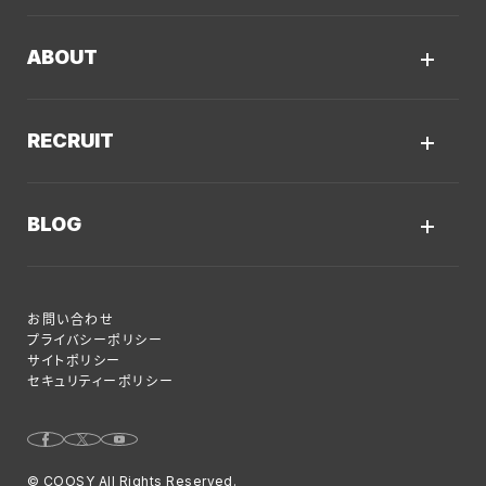
Web戦略・設計
制作実績TOP
デザイン・ブランディング
ABOUT
コーポレートサイト
Webサイト改善
クーシーについてTOP
採用サイト
システム開発・DX支援
RECRUIT
会社概要
ECサイト
集客・マーケティング
採用情報TOP
私たちが大切にしていくこと
プロモーションサイト
Webサイト制作に関するご質問
BLOG
AI新規事業部
お知らせ
サービスサイト
クーシーのサービスに関するよくあるご質問
クーシーブログTOP
ディレクション部
クーシーラボ 岩手
システム開発
お問い合わせ
目的別
デザイン部
ロンドン支社
プライバシーポリシー
サイトポリシー
Web制作ハウツー
システム開発部
ミャンマー支店
セキュリティーポリシー
システム開発
アカウント・プランニング部
Webサイト運用のコツ
Webマーケティング事業部
© COOSY All Rights Reserved.