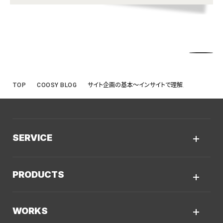
TOP
COOSY BLOG
サイト企画の基本〜インサイトで理解度を深める
SERVICE
サービスTOP
PRODUCTS
AIソリューション
Kaiwable（AIチャットボット）
Web制作
WORKS
LLMO／AIO／GEO診断