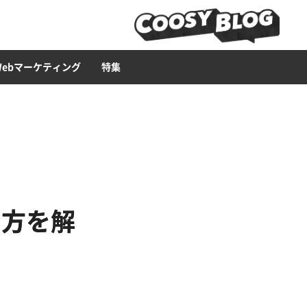
ービス
ース構築
ライティング
Web広告
LP
セキュリティー
ブランディング・CI
CMS
Web集客ハウツー
Web制作ツール
イラスト
Webマーケティング
特集
い方を解