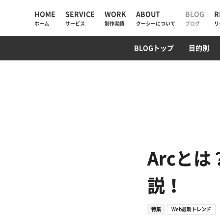
HOME
SERVICE
WORK
ABOUT
BLOG
R
ホーム
サービス
制作実績
クーシーについて
ブログ
リ
UIUX・サイト設計
コーポレートサイト
AI検索・LLMO対策
WebデザインTips
AIチャットボット
ECサイト
SEO対策
PM/デ
プログ
BLOGトップ
目的別
AIソリューション
コーポレートサイト
会社情報
Web制作
採用サイト
私たちが大切にしていく
と
Web戦略・設計
ECサイト
お知らせ
デザイン・ブランディング
プロモーション
クーシーラボ岩手
Webサイト改善
サービスサイト・SaaS
ロンドン支社
Arcと
システム開発・DX支援
システム開発
ミャンマー支店
説！
集客・マーケティング
特集
Web最新トレンド