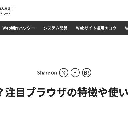
ECRUIT
クルート
・トレンド
ィレクション
ラミング
オウンドメディア
Web最新トレンド
サイト運用・管理・保守
EC構築
コンテンツ制作・SEOライティング
フロントエンド(HTML/CSS)
採用サイト
CMS開発・構築
カルチャー
プロモーション
コンテンツ運用
サーバ構築
撮影・動画編集
ガジェット
アクセス解析
Webサ
データベ
Web制作ハウツー
システム開発
Webサイト運用のコツ
ディレクション部
こ
デザイン部
システム開発部
アカウントプランニング部
Share on
Webマーケティング事業
部
は？注目ブラウザの特徴や使
コーポレート部
オフショア事業
グローバル事業部